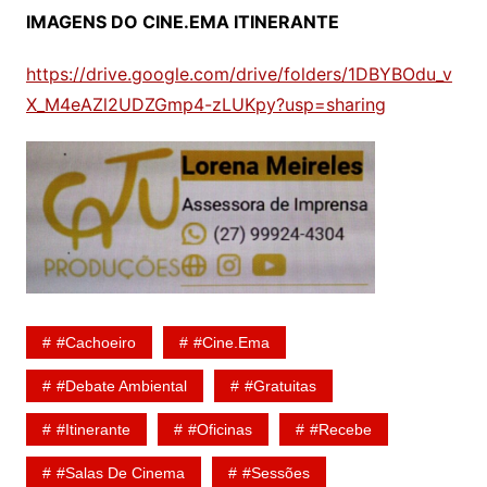
IMAGENS DO CINE.EMA ITINERANTE
https://drive.google.com/drive/folders/1DBYBOdu_v
X_M4eAZl2UDZGmp4-zLUKpy?usp=sharing
#Cachoeiro
#Cine.Ema
#Debate Ambiental
#gratuitas
#Itinerante
#oficinas
#recebe
#Salas De Cinema
#Sessões