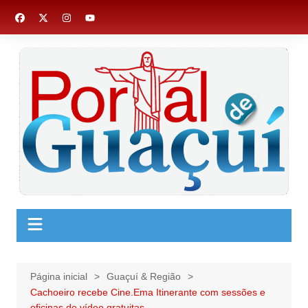
Ir
para
o
conteúdo
Página inicial
Guaçuí & Região
Cachoeiro recebe Cine.Ema Itinerante com sessões e
oficinas de vídeo gratuitas