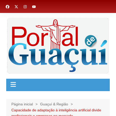
Ir
para
o
conteúdo
Página inicial
Guaçuí & Região
Capacidade de adaptação à inteligência artificial divide
profissionais e empresas no mercado