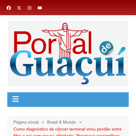
Ir
para
o
conteúdo
Página inicial
Brasil & Mundo
Como diagnóstico de câncer terminal virou perdão entre
filho e pai com pouca afinidade: ‘Precisava ressignificar