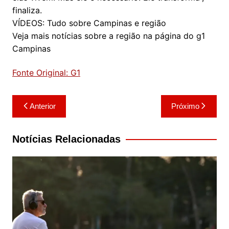
finaliza.
VÍDEOS: Tudo sobre Campinas e região
Veja mais notícias sobre a região na página do g1
Campinas
Fonte Original: G1
Navegação
Anterior
Próximo
de
Post
Notícias Relacionadas