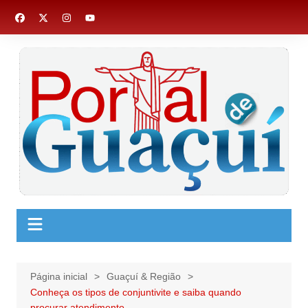
Ir
para
o
conteúdo
Página inicial
Guaçuí & Região
Conheça os tipos de conjuntivite e saiba quando
procurar atendimento