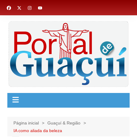
Ir
para
o
conteúdo
Página inicial
Guaçuí & Região
IA como aliada da beleza