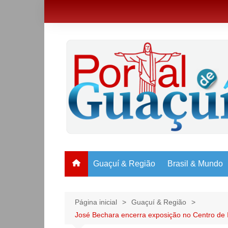
Ir
para
o
conteúdo
Guaçuí & Região
Brasil & Mundo
Página inicial
Guaçuí & Região
José Bechara encerra exposição no Centro de 