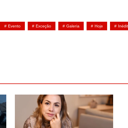
Evento
Exceção
Galeria
Hoje
Inédi