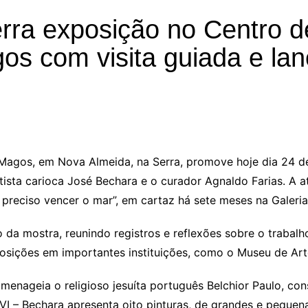
rra exposição no Centro d
gos com visita guiada e la
Magos, em Nova Almeida, na Serra, promove hoje dia 24 de 
tista carioca José Bechara e o curador Agnaldo Farias. A 
preciso vencer o mar”, em cartaz há sete meses na Galeria 
 da mostra, reunindo registros e reflexões sobre o trabal
osições em importantes instituições, como o Museu de Art
menageia o religioso jesuíta português Belchior Paulo, cons
 XVI – Bechara apresenta oito pinturas, de grandes e peque