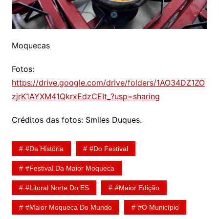
Moquecas
Fotos:
https://drive.google.com/drive/folders/1AO34DZ1ZO
zjrK1AYXM41QkrxEdzCEIt_?usp=sharing
Créditos das fotos: Smiles Duques.
#Da História
#Do Festival
#Festival Da Maior Moqueca
#Litoral Norte Do ES
#Maior Edição
#Maior Moqueca Do Mundo
#O Município