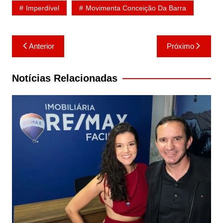
Imperdível
Movimenta Conceição Da Barra
Navegação
Anterior
Próximo
de
Post
Notícias Relacionadas