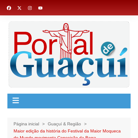
Ir
para
o
conteúdo
Página inicial
Guaçuí & Região
Maior edição da história do Festival da Maior Moqueca
do Mundo movimenta Conceição da Barra