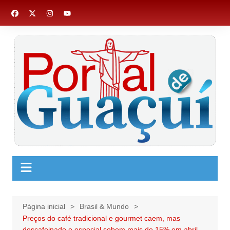
Ir
para
o
conteúdo
Página inicial
Brasil & Mundo
Preços do café tradicional e gourmet caem, mas
descafeinado e especial sobem mais de 15% em abril