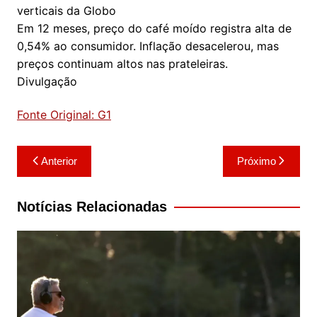
verticais da Globo
Em 12 meses, preço do café moído registra alta de
0,54% ao consumidor. Inflação desacelerou, mas
preços continuam altos nas prateleiras.
Divulgação
Fonte Original: G1
Navegação
Anterior
Próximo
de
Post
Notícias Relacionadas