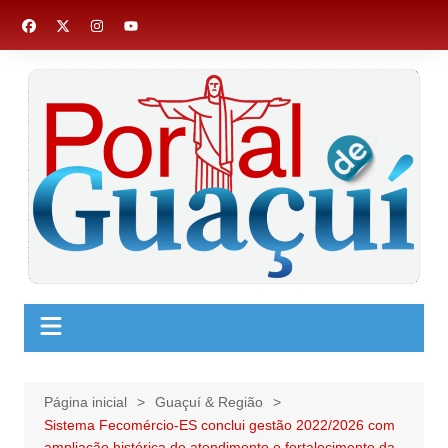
Ir
para
o
conteúdo
Página inicial
Guaçuí & Região
Sistema Fecomércio-ES conclui gestão 2022/2026 com
ampliação histórica de atendimento e fortalecimento da