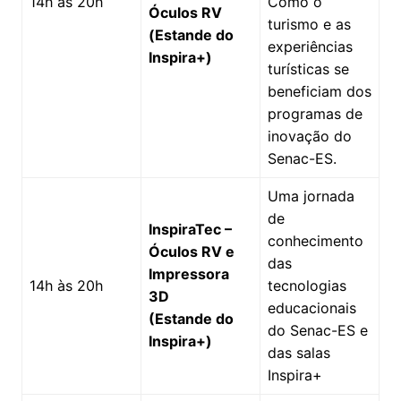
14h às 20h
Como o
Óculos RV
turismo e as
(Estande do
experiências
Inspira+)
turísticas se
beneficiam dos
programas de
inovação do
Senac-ES.
Uma jornada
de
InspiraTec –
conhecimento
Óculos RV e
das
Impressora
14h às 20h
tecnologias
3D
educacionais
(Estande do
do Senac-ES e
Inspira+)
das salas
Inspira+