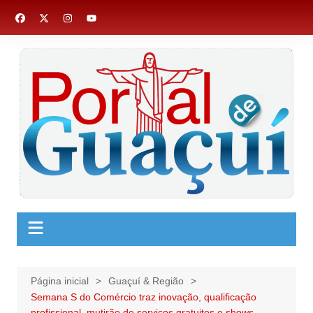
Ir
para
o
conteúdo
Página inicial
Guaçuí & Região
Semana S do Comércio traz inovação, qualificação
profissional, mutirão de serviços gratuitos e shows