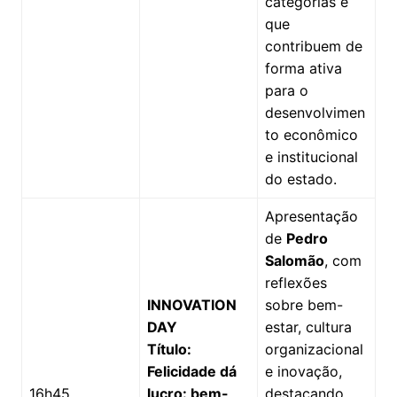
categorias e
que
contribuem de
forma ativa
para o
desenvolvimen
to econômico
e institucional
do estado.
Apresentação
de
Pedro
Salomão
, com
reflexões
INNOVATION
sobre bem-
DAY
estar, cultura
Título:
organizacional
Felicidade dá
e inovação,
16h45
lucro: bem-
destacando