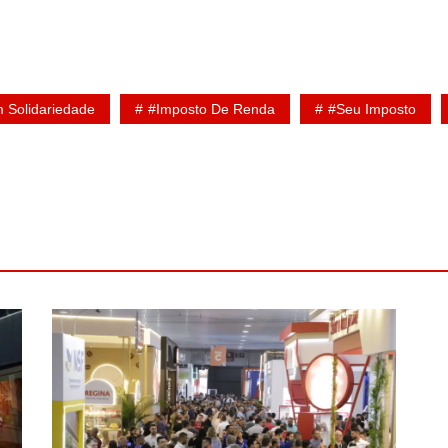
 Solidariedade
#Imposto De Renda
#seu Imposto