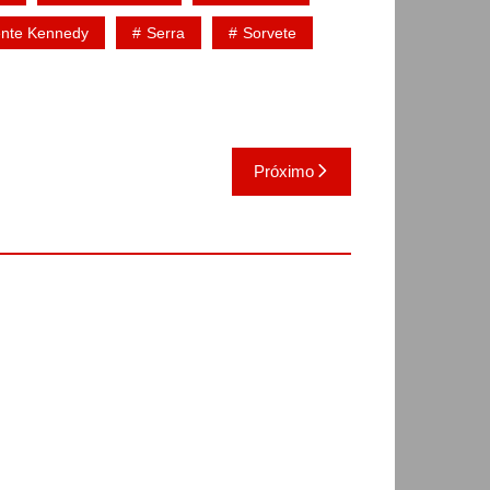
ente Kennedy
Serra
Sorvete
Próximo