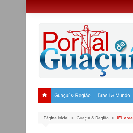
Ir
para
o
conteúdo
Guaçuí & Região
Brasil & Mundo
Página inicial
Guaçuí & Região
IEL abre