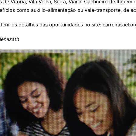
 de Vitória, Vila Velha, Serra, Viana, Cachoeiro de Itapemi
efícios como auxílio-alimentação ou vale-transporte, de 
erir os detalhes das oportunidades no site: carreiras.iel.o
Benezath