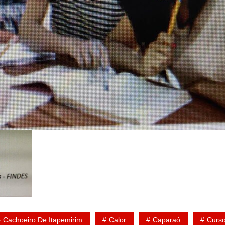
Cachoeiro De Itapemirim
Calor
Caparaó
Curs