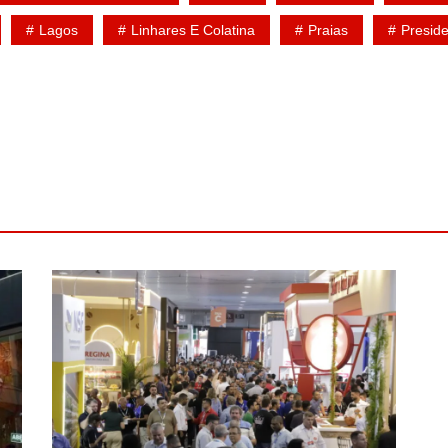
Lagos
Linhares E Colatina
Praias
Presid