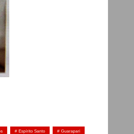
os
Espírito Santo
Guarapari